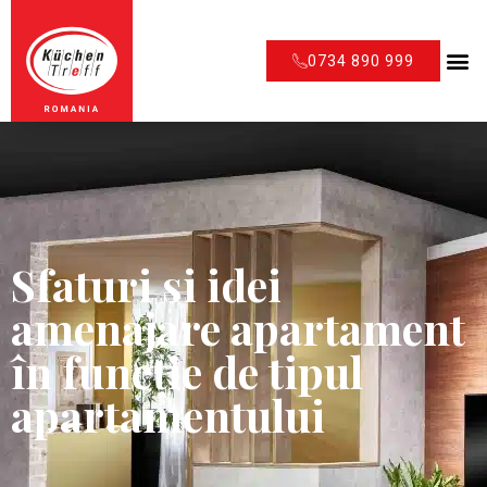
0734 890 999
Sfaturi si idei
amenajare apartament
în funcție de tipul
apartamentului