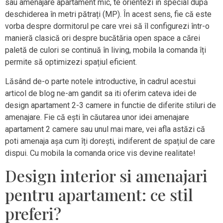
sau amenajare apartament mic, te orientezi în special după
deschiderea în metri pătrați (MP). În acest sens, fie că este
vorba despre dormitorul pe care vrei să îl configurezi într-o
manieră clasică ori despre bucătăria open space a cărei
paletă de culori se continuă în living, mobila la comanda îți
permite să optimizezi spațiul eficient.
Lăsând de-o parte notele introductive, în cadrul acestui
articol de blog ne-am gandit sa iti oferim cateva idei de
design apartament 2-3 camere in functie de diferite stiluri de
amenajare. Fie că ești în căutarea unor idei amenajare
apartament 2 camere sau unul mai mare, vei afla astăzi că
poti amenaja așa cum îți dorești, indiferent de spațiul de care
dispui. Cu mobila la comanda orice vis devine realitate!
Design interior si amenajari
pentru apartament: ce stil
preferi?