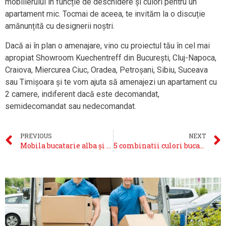
mobilierului în funcție de deschidere și culori pentru un
apartament mic. Tocmai de aceea, te invităm la o discuție
amănunțită cu designerii noștri.
Dacă ai în plan o amenajare, vino cu proiectul tău în cel mai
apropiat Showroom Kuechentreff din București, Cluj-Napoca,
Craiova, Miercurea Ciuc, Oradea, Petroșani, Sibiu, Suceava
sau Timișoara și te vom ajuta să amenajezi un apartament cu
2 camere, indiferent dacă este decomandat,
semidecomandat sau nedecomandat.
PREVIOUS
NEXT
Mobila bucatarie alba și cum se întreține mobilierul deschis la culoare
5 combinatii culori bucatarie care surprind si completeaza stilul de amenajare