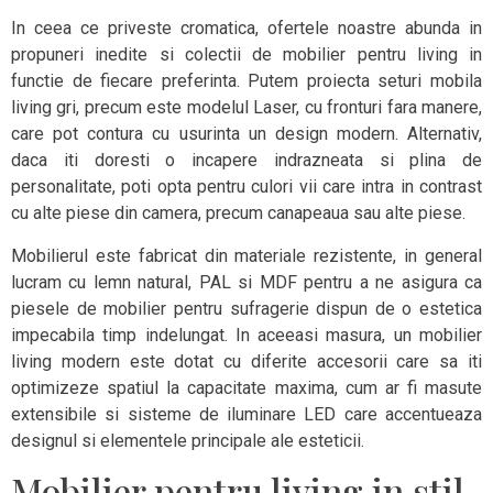
In ceea ce priveste cromatica, ofertele noastre abunda in
propuneri inedite si colectii de mobilier pentru living in
functie de fiecare preferinta. Putem proiecta seturi mobila
living gri, precum este modelul Laser, cu fronturi fara manere,
care pot contura cu usurinta un design modern. Alternativ,
daca iti doresti o incapere indrazneata si plina de
personalitate, poti opta pentru culori vii care intra in contrast
cu alte piese din camera, precum canapeaua sau alte piese.
Mobilierul este fabricat din materiale rezistente, in general
lucram cu lemn natural, PAL si MDF pentru a ne asigura ca
piesele de mobilier pentru sufragerie dispun de o estetica
impecabila timp indelungat. In aceeasi masura, un mobilier
living modern este dotat cu diferite accesorii care sa iti
optimizeze spatiul la capacitate maxima, cum ar fi masute
extensibile si sisteme de iluminare LED care accentueaza
designul si elementele principale ale esteticii.
Mobilier pentru living in stil