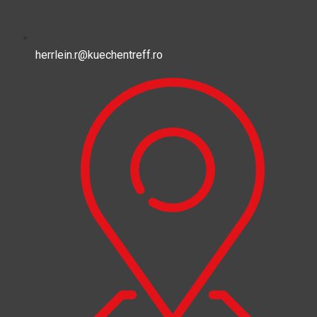
herrlein.r@kuechentreff.ro