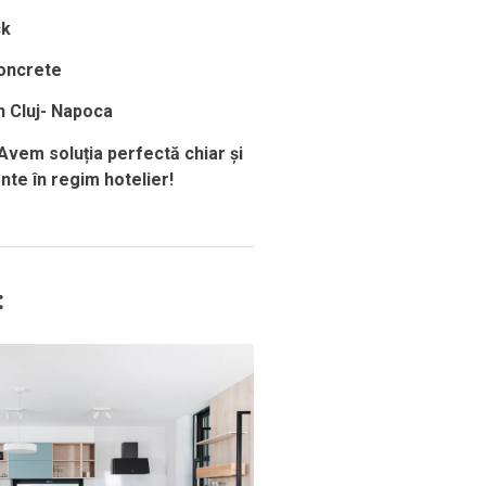
ck
concrete
n Cluj-
Napoca
Avem soluția perfectă chiar și
te în regim hotelier!
: