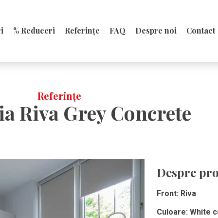
i
% Reduceri
Referințe
FAQ
Despre noi
Contact
Referințe
ia Riva Grey Concrete
Despre pro
Front: Riva
Culoare
: White 