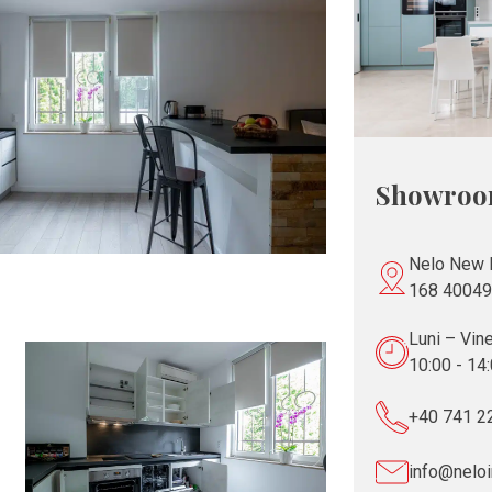
Showroo
Nelo New I
168 40049
Luni – Vin
10:00 - 14
+40 741 2
info@neloi