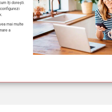
cum îți dorești.
 configurezi
k.
 avea mai multe
inare a