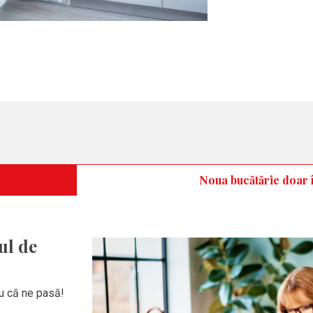
Noua bucătărie doar î
ul de
u că ne pasă!