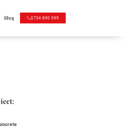
Blog
0734 890 999
iect:
concrete