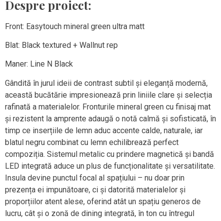
Despre proiect:
Front: Easytouch mineral green ultra matt
Blat: Black textured + Wallnut rep
Maner: Line N Black
Gândită în jurul ideii de contrast subtil și eleganță modernă,
această bucătărie impresionează prin liniile clare și selecția
rafinată a materialelor. Fronturile mineral green cu finisaj mat
și rezistent la amprente adaugă o notă calmă și sofisticată, în
timp ce inserțiile de lemn aduc accente calde, naturale, iar
blatul negru combinat cu lemn echilibrează perfect
compoziția. Sistemul metalic cu prindere magnetică și bandă
LED integrată aduce un plus de funcționalitate și versatilitate.
Insula devine punctul focal al spațiului – nu doar prin
prezența ei impunătoare, ci și datorită materialelor și
proporțiilor atent alese, oferind atât un spațiu generos de
lucru, cât și o zonă de dining integrată, în ton cu întregul