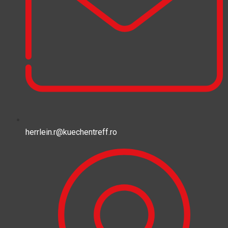
herrlein.r@kuechentreff.ro