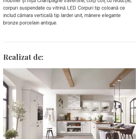
mobilier și nișă Champagne travertine, corp colț cu reducție,
corpuri suspendate cu vitrină LED. Corpuri tip coloană ce
includ cămara verticală tip larder unit, mânere elegante
bronze porcelain antique.
Realizat de: