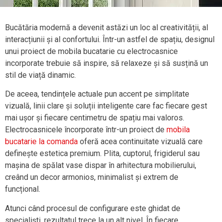
Bucătăria modernă a devenit astăzi un loc al creativității, al
interacțiunii și al confortului. Într-un astfel de spațiu, designul
unui proiect de mobila bucatarie cu electrocasnice
incorporate trebuie să inspire, să relaxeze și să susțină un
stil de viață dinamic.
De aceea, tendințele actuale pun accent pe simplitate
vizuală, linii clare și soluții inteligente care fac fiecare gest
mai ușor și fiecare centimetru de spațiu mai valoros.
Electrocasnicele încorporate într-un proiect de
mobila
bucatarie la comanda
oferă acea continuitate vizuală care
definește estetica premium. Plita, cuptorul, frigiderul sau
mașina de spălat vase dispar în arhitectura mobilierului,
creând un decor armonios, minimalist și extrem de
funcțional.
Atunci când procesul de configurare este ghidat de
specialiști, rezultatul trece la un alt nivel. În fiecare