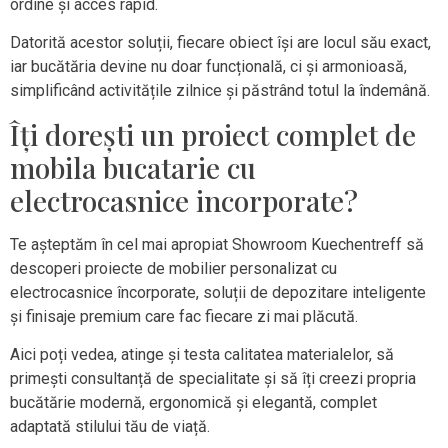
ordine și acces rapid.
Datorită acestor soluții, fiecare obiect își are locul său exact,
iar bucătăria devine nu doar funcțională, ci și armonioasă,
simplificând activitățile zilnice și păstrând totul la îndemână.
Îți dorești un proiect complet de
mobila bucatarie cu
electrocasnice incorporate?
Te așteptăm în cel mai apropiat Showroom Kuechentreff să
descoperi proiecte de mobilier personalizat cu
electrocasnice încorporate, soluții de depozitare inteligente
și finisaje premium care fac fiecare zi mai plăcută.
Aici poți vedea, atinge și testa calitatea materialelor, să
primești consultanță de specialitate și să îți creezi propria
bucătărie modernă, ergonomică și elegantă, complet
adaptată stilului tău de viață.