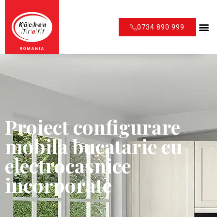
0734 890 999
Proiect configurare
mobila bucatarie cu
electrocasnice
incorporate