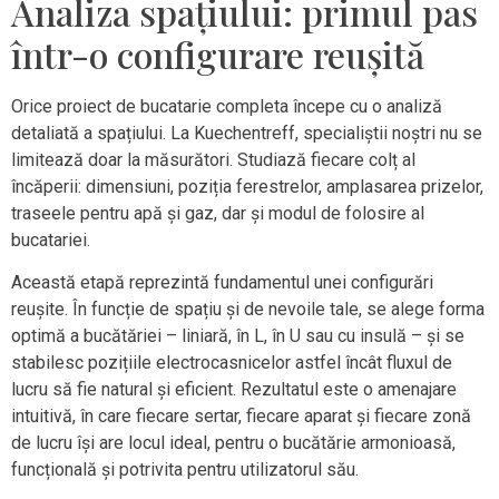
Analiza spațiului: primul pas
într-o configurare reușită
Orice proiect de bucatarie completa începe cu o analiză
detaliată a spațiului. La Kuechentreff, specialiștii noștri nu se
limitează doar la măsurători. Studiază fiecare colț al
încăperii: dimensiuni, poziția ferestrelor, amplasarea prizelor,
traseele pentru apă și gaz, dar și modul de folosire al
bucatariei.
Această etapă reprezintă fundamentul unei configurări
reușite. În funcție de spațiu și de nevoile tale, se alege forma
optimă a bucătăriei – liniară, în L, în U sau cu insulă – și se
stabilesc pozițiile electrocasnicelor astfel încât fluxul de
lucru să fie natural și eficient. Rezultatul este o amenajare
intuitivă, în care fiecare sertar, fiecare aparat și fiecare zonă
de lucru își are locul ideal, pentru o bucătărie armonioasă,
funcțională și potrivita pentru utilizatorul său.