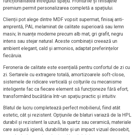
funcționalitatea întregului spațiu. Fronturile și finisajele
premium permit personalizarea completă a spațiului.
Clienții pot alege dintre MDF vopsit supermat, finisaj anti-
amprentă, PAL melaminat de calitate superioară sau lemn
masiv, în nuanțe moderne precum alb mat, gri grafit, negru
intens sau stejar natural. Aceste combinații creează un
ambient elegant, cald și armonios, adaptat preferințelor
fiecăruia.
Feroneria de calitate este esențială pentru confortul de zi cu
zi. Sertarele cu extragere totală, amortizoarele soft-close,
sistemele de ridicare verticală și colțurile cu mecanisme
inteligente fac ca fiecare element să funcționeze fără efort,
transformând bucătăria într-un spațiu practic și intuitiv.
Blatul de lucru completează perfect mobilierul, fiind atât
estetic, cât și rezistent. Opțiunile de blaturi variază de la HPL
durabil și rezistent la uzură, la quartz sau ceramică, materiale
care asigură igienă, durabilitate și un impact vizual deosebit,