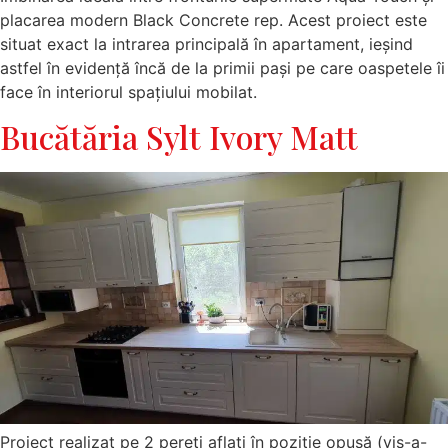
placarea modern Black Concrete rep. Acest proiect este
situat exact la intrarea principală în apartament, ieșind
astfel în evidență încă de la primii pași pe care oaspetele îi
face în interiorul spațiului mobilat.
Bucătăria Sylt Ivory Matt
Proiect realizat pe 2 pereți aflați în poziție opusă (vis-a-