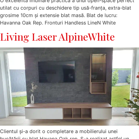
O excelentă îmbinare practică a unui open-space perfect
utilat cu corpuri cu deschidere tip usă-franța, extra-blat
grosime 10cm și extensie blat masă. Blat de lucru:
Havanna Oak Rep. Fronturi Handless LineN White
Living Laser AlpineWhite
Clientul și-a dorit o completare a mobilierului unei
bucătării cu blat Havana Oak rep. S-a realizat astfel un