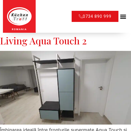
0734 890 999
Living Aqua Touch 2
Îmbinarea ideală între fronturile supermate Aqua Touch și