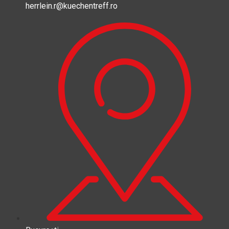
herrlein.r@kuechentreff.ro