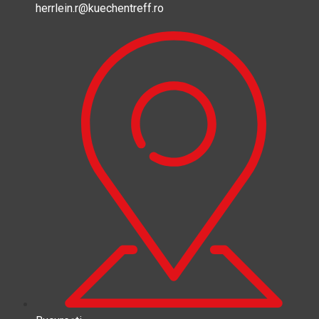
herrlein.r@kuechentreff.ro