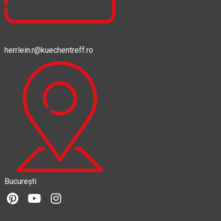
herrlein.r@kuechentreff.ro
București