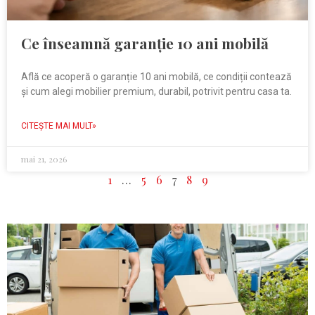
Ce înseamnă garanție 10 ani mobilă
Află ce acoperă o garanție 10 ani mobilă, ce condiții contează
și cum alegi mobilier premium, durabil, potrivit pentru casa ta.
CITEŞTE MAI MULT»
mai 21, 2026
1
…
5
6
7
8
9