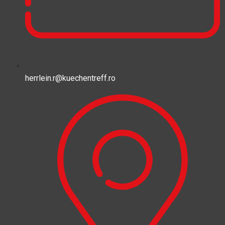
herrlein.r@kuechentreff.ro